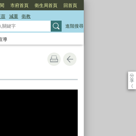
訂閱
市府首頁
衛生局首頁
回首頁
疫苗
減重
衛教
進階搜尋
宣導
分
享
《